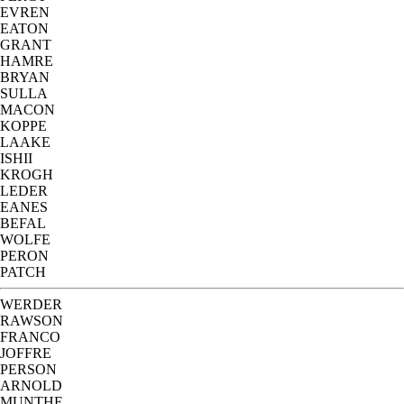
EVREN
EATON
GRANT
HAMRE
BRYAN
SULLA
MACON
KOPPE
LAAKE
ISHII
KROGH
LEDER
EANES
BEFAL
WOLFE
PERON
PATCH
WERDER
RAWSON
FRANCO
JOFFRE
PERSON
ARNOLD
MUNTHE