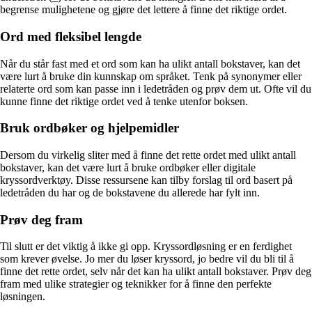
begrense mulighetene og gjøre det lettere å finne det riktige ordet.
Ord med fleksibel lengde
Når du står fast med et ord som kan ha ulikt antall bokstaver, kan det
være lurt å bruke din kunnskap om språket. Tenk på synonymer eller
relaterte ord som kan passe inn i ledetråden og prøv dem ut. Ofte vil du
kunne finne det riktige ordet ved å tenke utenfor boksen.
Bruk ordbøker og hjelpemidler
Dersom du virkelig sliter med å finne det rette ordet med ulikt antall
bokstaver, kan det være lurt å bruke ordbøker eller digitale
kryssordverktøy. Disse ressursene kan tilby forslag til ord basert på
ledetråden du har og de bokstavene du allerede har fylt inn.
Prøv deg fram
Til slutt er det viktig å ikke gi opp. Kryssordløsning er en ferdighet
som krever øvelse. Jo mer du løser kryssord, jo bedre vil du bli til å
finne det rette ordet, selv når det kan ha ulikt antall bokstaver. Prøv deg
fram med ulike strategier og teknikker for å finne den perfekte
løsningen.