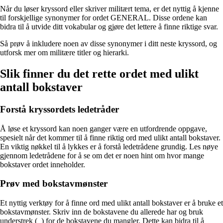
Når du løser kryssord eller skriver militært tema, er det nyttig å kjenne
til forskjellige synonymer for ordet GENERAL. Disse ordene kan
bidra til å utvide ditt vokabular og gjøre det lettere å finne riktige svar.
Så prøv å inkludere noen av disse synonymer i ditt neste kryssord, og
utforsk mer om militære titler og hierarki.
Slik finner du det rette ordet med ulikt
antall bokstaver
Forstå kryssordets ledetråder
Å løse et kryssord kan noen ganger være en utfordrende oppgave,
spesielt når det kommer til å finne riktig ord med ulikt antall bokstaver.
En viktig nøkkel til å lykkes er å forstå ledetrådene grundig. Les nøye
gjennom ledetrådene for å se om det er noen hint om hvor mange
bokstaver ordet inneholder.
Prøv med bokstavmønster
Et nyttig verktøy for å finne ord med ulikt antall bokstaver er å bruke et
bokstavmønster. Skriv inn de bokstavene du allerede har og bruk
understrek (_) for de bokstavene du mangler. Dette kan bidra til å