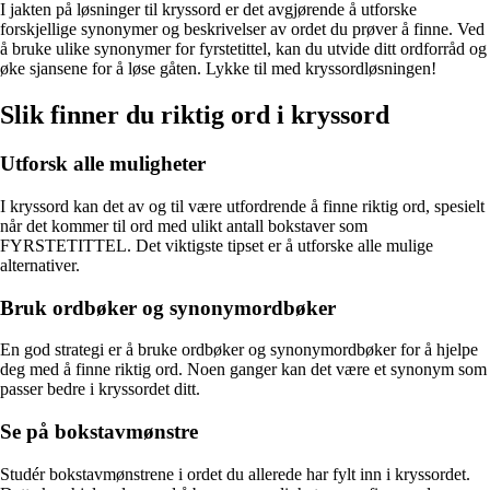
I jakten på løsninger til kryssord er det avgjørende å utforske
forskjellige synonymer og beskrivelser av ordet du prøver å finne. Ved
å bruke ulike synonymer for fyrstetittel, kan du utvide ditt ordforråd og
øke sjansene for å løse gåten. Lykke til med kryssordløsningen!
Slik finner du riktig ord i kryssord
Utforsk alle muligheter
I kryssord kan det av og til være utfordrende å finne riktig ord, spesielt
når det kommer til ord med ulikt antall bokstaver som
FYRSTETITTEL. Det viktigste tipset er å utforske alle mulige
alternativer.
Bruk ordbøker og synonymordbøker
En god strategi er å bruke ordbøker og synonymordbøker for å hjelpe
deg med å finne riktig ord. Noen ganger kan det være et synonym som
passer bedre i kryssordet ditt.
Se på bokstavmønstre
Studér bokstavmønstrene i ordet du allerede har fylt inn i kryssordet.