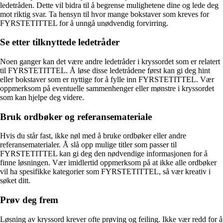
ledetråden. Dette vil bidra til å begrense mulighetene dine og lede deg
mot riktig svar. Ta hensyn til hvor mange bokstaver som kreves for
FYRSTETITTEL for å unngå unødvendig forvirring.
Se etter tilknyttede ledetråder
Noen ganger kan det være andre ledetråder i kryssordet som er relatert
til FYRSTETITTEL. Å løse disse ledetrådene først kan gi deg hint
eller bokstaver som er nyttige for å fylle inn FYRSTETITTEL. Vær
oppmerksom på eventuelle sammenhenger eller mønstre i kryssordet
som kan hjelpe deg videre.
Bruk ordbøker og referansemateriale
Hvis du står fast, ikke nøl med å bruke ordbøker eller andre
referansematerialer. Å slå opp mulige titler som passer til
FYRSTETITTEL kan gi deg den nødvendige informasjonen for å
finne løsningen. Vær imidlertid oppmerksom på at ikke alle ordbøker
vil ha spesifikke kategorier som FYRSTETITTEL, så vær kreativ i
søket ditt.
Prøv deg frem
Løsning av kryssord krever ofte prøving og feiling. Ikke vær redd for å