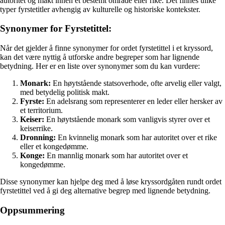
autoritet og makt innen et bestemt område eller rike. Det finnes ulike
typer fyrstetitler avhengig av kulturelle og historiske kontekster.
Synonymer for Fyrstetittel:
Når det gjelder å finne synonymer for ordet fyrstetittel i et kryssord,
kan det være nyttig å utforske andre begreper som har lignende
betydning. Her er en liste over synonymer som du kan vurdere:
Monark:
En høytstående statsoverhode, ofte arvelig eller valgt,
med betydelig politisk makt.
Fyrste:
En adelsrang som representerer en leder eller hersker av
et territorium.
Keiser:
En høytstående monark som vanligvis styrer over et
keiserrike.
Dronning:
En kvinnelig monark som har autoritet over et rike
eller et kongedømme.
Konge:
En mannlig monark som har autoritet over et
kongedømme.
Disse synonymer kan hjelpe deg med å løse kryssordgåten rundt ordet
fyrstetittel ved å gi deg alternative begrep med lignende betydning.
Oppsummering