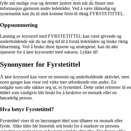
fylle inn mulige svar og deretter justere dem når du finner mer
informasjon gjennom andre ledetråder. Ved å være tålmodig og
systematisk kan du til slutt komme frem til riktig FYRSTETITTEL.
Oppsummering
Løsning av kryssord med FYRSTETITTEL kan være givende og
underholdende når du tar deg tid til å forstå ledetråden og bruke riktig
tilnærming. Ved å bruke disse tipsene og strategiene, kan du øke
sjansene for å løse kryssordet med suksess. Lykke til!
Synonymer for Fyrstetittel
Å løse kryssord kan være en morsom og underholdende aktivitet, men
noen ganger kan visse ord virke mer utfordrende enn andre. En
ordgåte som ofte stikker seg ut, er fyrstetittel. Dette ordet refererer til en
titittel som vanligvis blir brukt for å beskrive en monark eller en
høyadelig person.
Hva betyr Fyrstetittel?
Fyrstetittel viser til en høyrangert tittel som tilhører en monark eller
fyrste. Slike titler ble historisk sett brukt for å markere en persons