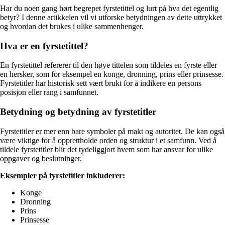
Har du noen gang hørt begrepet fyrstetittel og lurt på hva det egentlig
betyr? I denne artikkelen vil vi utforske betydningen av dette uttrykket
og hvordan det brukes i ulike sammenhenger.
Hva er en fyrstetittel?
En fyrstetittel refererer til den høye tittelen som tildeles en fyrste eller
en hersker, som for eksempel en konge, dronning, prins eller prinsesse.
Fyrstetitler har historisk sett vært brukt for å indikere en persons
posisjon eller rang i samfunnet.
Betydning og betydning av fyrstetitler
Fyrstetitler er mer enn bare symboler på makt og autoritet. De kan også
være viktige for å opprettholde orden og struktur i et samfunn. Ved å
tildele fyrstetitler blir det tydeliggjort hvem som har ansvar for ulike
oppgaver og beslutninger.
Eksempler på fyrstetitler inkluderer:
Konge
Dronning
Prins
Prinsesse