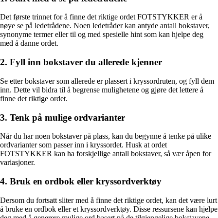
Det første trinnet for å finne det riktige ordet FOTSTYKKER er å
nøye se på ledetrådene. Noen ledetråder kan antyde antall bokstaver,
synonyme termer eller til og med spesielle hint som kan hjelpe deg
med å danne ordet.
2. Fyll inn bokstaver du allerede kjenner
Se etter bokstaver som allerede er plassert i kryssordruten, og fyll dem
inn. Dette vil bidra til å begrense mulighetene og gjøre det lettere å
finne det riktige ordet.
3. Tenk på mulige ordvarianter
Når du har noen bokstaver på plass, kan du begynne å tenke på ulike
ordvarianter som passer inn i kryssordet. Husk at ordet
FOTSTYKKER kan ha forskjellige antall bokstaver, så vær åpen for
variasjoner.
4. Bruk en ordbok eller kryssordverktøy
Dersom du fortsatt sliter med å finne det riktige ordet, kan det være lurt
å bruke en ordbok eller et kryssordverktøy. Disse ressursene kan hjelpe
deg med å generere mulige ord basert på de tilgjengelige bokstavene.