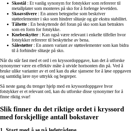
Skostål
: Et vanlig synonym for fotstykker som refererer til
metallplater som monteres på sko for å forlenge levetiden.
Skoavstivere
: En annen betegnelse som beskriver
støtteelementer i sko som hindrer slitasje og gir ekstra stabilitet.
Tåhette
: En beskyttende del foran på sko som kan betraktes
som en form for fotstykke.
Knebeskytter
: Kan også være relevant i enkelte tilfeller hvor
fotstykker refererer til beskyttelse av bena.
Sålestøtter
: En annen variant av støtteelementer som kan bidra
til å forhindre slitasje på sko.
Når du står fast med et ord i en kryssordoppgave, kan det å utforske
synonymer være en effektiv måte å utvide horisonten din på. Ved å
bruke ulike varianter av et ord kan du øke sjansene for å løse oppgaven
og samtidig lære nye uttrykk og begreper.
Så neste gang du trenger hjelp med en kryssordoppgave hvor
fotstykker er et relevant ord, kan du utforske disse synonymer for å
finne riktig svar!
Slik finner du det riktige ordet i kryssord
med forskjellige antall bokstaver
1. Start med å se på ledetrådene