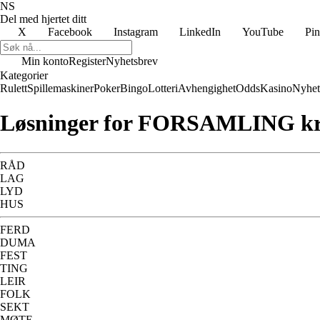
NS
Del med hjertet ditt
X
Facebook
Instagram
LinkedIn
YouTube
Pin
Min konto
Register
Nyhetsbrev
Kategorier
Rulett
Spillemaskiner
Poker
Bingo
Lotteri
Avhengighet
Odds
Kasino
Nyhet
Løsninger for FORSAMLING kr
RÅD
LAG
LYD
HUS
FERD
DUMA
FEST
TING
LEIR
FOLK
SEKT
MØTE