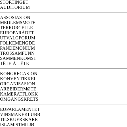
STORTINGET
AUDITORIUM
ASSOSIASJON
MEDLEMSMØTE
TERRORCELLE
EUROPARÅDET
UTVALGFORUM
FOLKEMENGDE
PANDEMONIUM
TROSSAMFUNN
SAMMENKOMST
TÊTE-À-TÊTE
KONGREGASJON
KONVENTIKKEL
ORGANISASJON
ARBEIDERMØTE
KAMERATFLOKK
OMGANGSKRETS
EUPARLAMENTET
VINSMAKEKLUBB
TILSKUERSKARE
ISLAMISTMILJØ