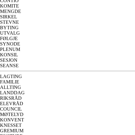
CONTIO
KOMITE
MENGDE
SIRKEL
STEVNE
BYTING
UTVALG
FØLGJE
SYNODE
PLENUM
KONSIL
SESJON
SEANSE
LAGTING
FAMILIE
ALLTING
LANDDAG
RIKSRÅD
ELEVRÅD
COUNCIL
MØTELYD
KONVENT
KNESSET
GREMIUM