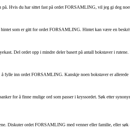
på. Hvis du har sittet fast på ordet FORSAMLING, vil jeg gi deg noen t
e på hintet som er gitt for ordet FORSAMLING. Hintet kan være en beskri
 Del ordet opp i mindre deler basert på antall bokstaver i rutene. Det
å fylle inn ordet FORSAMLING. Kanskje noen bokstaver er allerede fylt 
 ordbanker for å finne mulige ord som passer i kryssordet. Søk etter sy
alene. Diskuter ordet FORSAMLING med venner eller familie, eller søk et