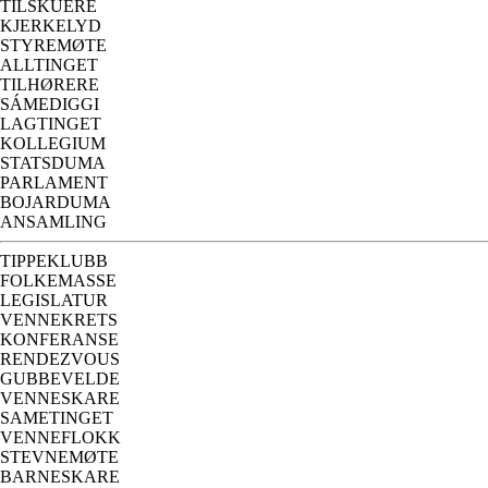
TILSKUERE
KJERKELYD
STYREMØTE
ALLTINGET
TILHØRERE
SÁMEDIGGI
LAGTINGET
KOLLEGIUM
STATSDUMA
PARLAMENT
BOJARDUMA
ANSAMLING
TIPPEKLUBB
FOLKEMASSE
LEGISLATUR
VENNEKRETS
KONFERANSE
RENDEZVOUS
GUBBEVELDE
VENNESKARE
SAMETINGET
VENNEFLOKK
STEVNEMØTE
BARNESKARE