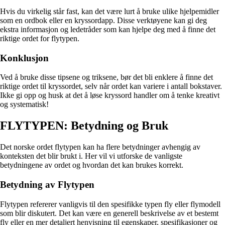
Hvis du virkelig står fast, kan det være lurt å bruke ulike hjelpemidler
som en ordbok eller en kryssordapp. Disse verktøyene kan gi deg
ekstra informasjon og ledetråder som kan hjelpe deg med å finne det
riktige ordet for flytypen.
Konklusjon
Ved å bruke disse tipsene og triksene, bør det bli enklere å finne det
riktige ordet til kryssordet, selv når ordet kan variere i antall bokstaver.
Ikke gi opp og husk at det å løse kryssord handler om å tenke kreativt
og systematisk!
FLYTYPEN: Betydning og Bruk
Det norske ordet flytypen kan ha flere betydninger avhengig av
konteksten det blir brukt i. Her vil vi utforske de vanligste
betydningene av ordet og hvordan det kan brukes korrekt.
Betydning av Flytypen
Flytypen refererer vanligvis til den spesifikke typen fly eller flymodell
som blir diskutert. Det kan være en generell beskrivelse av et bestemt
fly eller en mer detaljert henvisning til egenskaper, spesifikasjoner og