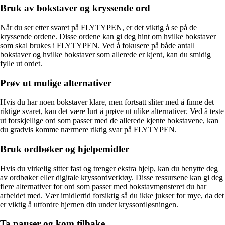
Bruk av bokstaver og kryssende ord
Når du ser etter svaret på FLYTYPEN, er det viktig å se på de
kryssende ordene. Disse ordene kan gi deg hint om hvilke bokstaver
som skal brukes i FLYTYPEN. Ved å fokusere på både antall
bokstaver og hvilke bokstaver som allerede er kjent, kan du smidig
fylle ut ordet.
Prøv ut mulige alternativer
Hvis du har noen bokstaver klare, men fortsatt sliter med å finne det
riktige svaret, kan det være lurt å prøve ut ulike alternativer. Ved å teste
ut forskjellige ord som passer med de allerede kjente bokstavene, kan
du gradvis komme nærmere riktig svar på FLYTYPEN.
Bruk ordbøker og hjelpemidler
Hvis du virkelig sitter fast og trenger ekstra hjelp, kan du benytte deg
av ordbøker eller digitale kryssordverktøy. Disse ressursene kan gi deg
flere alternativer for ord som passer med bokstavmønsteret du har
arbeidet med. Vær imidlertid forsiktig så du ikke jukser for mye, da det
er viktig å utfordre hjernen din under kryssordløsningen.
Ta pauser og kom tilbake