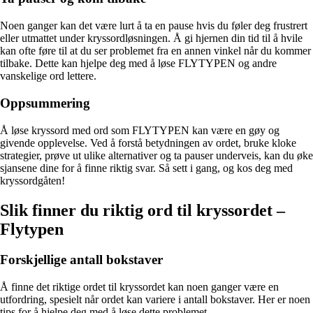
Noen ganger kan det være lurt å ta en pause hvis du føler deg frustrert
eller utmattet under kryssordløsningen. Å gi hjernen din tid til å hvile
kan ofte føre til at du ser problemet fra en annen vinkel når du kommer
tilbake. Dette kan hjelpe deg med å løse FLYTYPEN og andre
vanskelige ord lettere.
Oppsummering
Å løse kryssord med ord som FLYTYPEN kan være en gøy og
givende opplevelse. Ved å forstå betydningen av ordet, bruke kloke
strategier, prøve ut ulike alternativer og ta pauser underveis, kan du øke
sjansene dine for å finne riktig svar. Så sett i gang, og kos deg med
kryssordgåten!
Slik finner du riktig ord til kryssordet –
Flytypen
Forskjellige antall bokstaver
Å finne det riktige ordet til kryssordet kan noen ganger være en
utfordring, spesielt når ordet kan variere i antall bokstaver. Her er noen
tips for å hjelpe deg med å løse dette problemet.