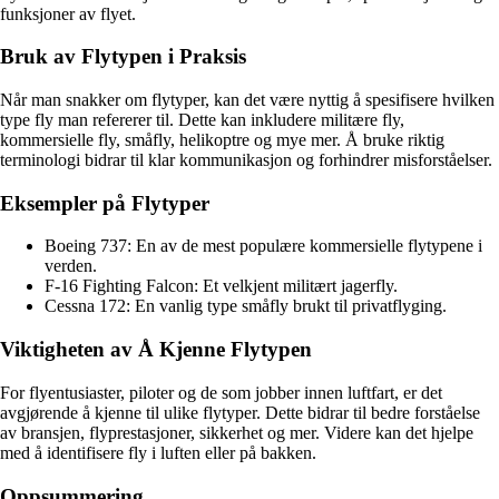
funksjoner av flyet.
Bruk av Flytypen i Praksis
Når man snakker om flytyper, kan det være nyttig å spesifisere hvilken
type fly man refererer til. Dette kan inkludere militære fly,
kommersielle fly, småfly, helikoptre og mye mer. Å bruke riktig
terminologi bidrar til klar kommunikasjon og forhindrer misforståelser.
Eksempler på Flytyper
Boeing 737: En av de mest populære kommersielle flytypene i
verden.
F-16 Fighting Falcon: Et velkjent militært jagerfly.
Cessna 172: En vanlig type småfly brukt til privatflyging.
Viktigheten av Å Kjenne Flytypen
For flyentusiaster, piloter og de som jobber innen luftfart, er det
avgjørende å kjenne til ulike flytyper. Dette bidrar til bedre forståelse
av bransjen, flyprestasjoner, sikkerhet og mer. Videre kan det hjelpe
med å identifisere fly i luften eller på bakken.
Oppsummering