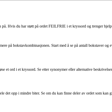
. Hvis du har støtt på ordet FEILFRIE i et kryssord og trenger hjelp til
ærmere på bokstavkombinasjonen. Start med å se på antall bokstaver og 
se et ord i et kryssord. Se etter synonymer eller alternative beskrivel
dele det opp i mindre biter. Se om du kan finne deler av ordet som kan 