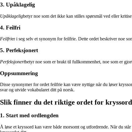
3. Upåklagelig
Upåklagelig
betyr noe som det ikke kan stilles spørsmål ved eller kritiser
4. Feilfri
Feilfri
er i seg selv et synonym for feilfrie. Dette ordet beskriver noe s
5. Perfeksjonert
Perfeksjonert
betyr noe som er brakt til fullkommenhet, noe som er gjort h
Oppsummering
Disse synonymer for ordet feilfrie kan være nyttige når du løser kryssord
svar og utvide vokabularet ditt på norsk.
Slik finner du det riktige ordet for kryssord
1. Start med ordlengden
Å løse et kryssord kan være både morsomt og utfordrende. Når du står fa