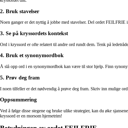
kryssordet ditt.
2. Bruk stavelser
Noen ganger er det nyttig å jobbe med stavelser. Del ordet FEILFRIE in
3. Se på kryssordets kontekst
Ord i kryssord er ofte relatert til andre ord rundt dem. Tenk på ledetrå
4. Bruk et synonymordbok
Å slå opp ord i en synonymordbok kan være til stor hjelp. Finn synony
5. Prøv deg fram
I noen tilfeller er det nødvendig å prøve deg fram. Skriv inn mulige or
Oppsummering
Ved å følge disse stegene og bruke ulike strategier, kan du øke sjansene
kryssord er en morsom hjernetrim!
Betydningen av ordet FEILFRIE