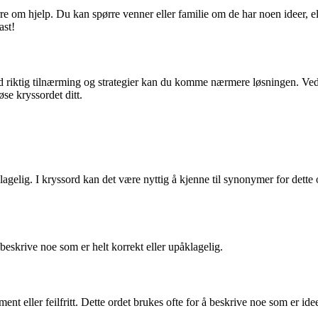
rre om hjelp. Du kan spørre venner eller familie om de har noen ideer, e
ast!
riktig tilnærming og strategier kan du komme nærmere løsningen. Ved
se kryssordet ditt.
åklagelig. I kryssord kan det være nyttig å kjenne til synonymer for dette
n beskrive noe som er helt korrekt eller upåklagelig.
nt eller feilfritt. Dette ordet brukes ofte for å beskrive noe som er idee