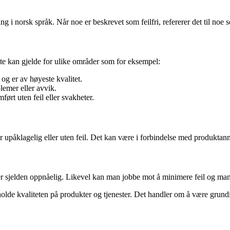
ng i norsk språk. Når noe er beskrevet som feilfri, refererer det til noe s
Dette kan gjelde for ulike områder som for eksempel:
 og er av høyeste kvalitet.
lemer eller avvik.
ørt uten feil eller svakheter.
r upåklagelig eller uten feil. Det kan være i forbindelse med produktanm
er sjelden oppnåelig. Likevel kan man jobbe mot å minimere feil og mang
tholde kvaliteten på produkter og tjenester. Det handler om å være grundi