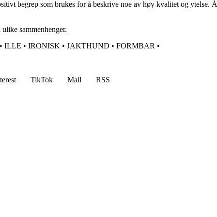
 positivt begrep som brukes for å beskrive noe av høy kvalitet og ytelse.
 i ulike sammenhenger.
•
ILLE
•
IRONISK
•
JAKTHUND
•
FORMBAR
•
terest
TikTok
Mail
RSS