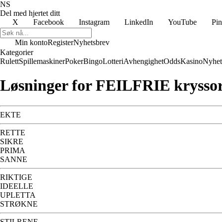
NS
Del med hjertet ditt
X
Facebook
Instagram
LinkedIn
YouTube
Pin
Min konto
Register
Nyhetsbrev
Kategorier
Rulett
Spillemaskiner
Poker
Bingo
Lotteri
Avhengighet
Odds
Kasino
Nyhet
Løsninger for FEILFRIE krysso
EKTE
RETTE
SIKRE
PRIMA
SANNE
RIKTIGE
IDEELLE
UPLETTA
STRØKNE
STILRENE