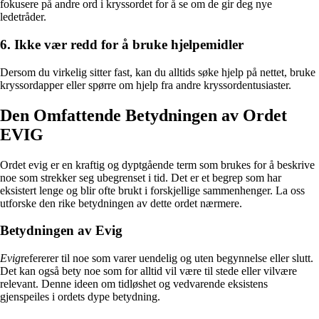
fokusere på andre ord i kryssordet for å se om de gir deg nye
ledetråder.
6. Ikke vær redd for å bruke hjelpemidler
Dersom du virkelig sitter fast, kan du alltids søke hjelp på nettet, bruke
kryssordapper eller spørre om hjelp fra andre kryssordentusiaster.
Den Omfattende Betydningen av Ordet
EVIG
Ordet evig er en kraftig og dyptgående term som brukes for å beskrive
noe som strekker seg ubegrenset i tid. Det er et begrep som har
eksistert lenge og blir ofte brukt i forskjellige sammenhenger. La oss
utforske den rike betydningen av dette ordet nærmere.
Betydningen av Evig
Evig
refererer til noe som varer uendelig og uten begynnelse eller slutt.
Det kan også bety noe som for alltid vil være til stede eller vilvære
relevant. Denne ideen om tidløshet og vedvarende eksistens
gjenspeiles i ordets dype betydning.