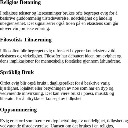
Religiøs Betoning
I religiøse tekster og læresetninger brukes ofte begrepet evig for å
beskrive guddommelig tilstedeværelse, udødelighet og åndelig
ubegrensethet. Det signaliserer også troen på en eksistens som går
utover vår jordiske erfaring.
Filosofisk Tilnærming
I filosofien blir begrepet evig utforsket i dypere kontekster av tid,
eksistens og virkelighet. Filosofer har debattert ideen om evighet og
dens implikasjoner for menneskelig forståelse gjennom århundrene.
Språklig Bruk
Ordet evig blir også brukt i dagligspråket for å beskrive varig
kjærlighet, lojalitet eller betydningen av noe som har en dyp og
vedvarende innvirkning. Det kan være brukt i poesi, musikk og
litteratur for å uttrykke et konsept av tidløshet.
Oppsummering
Evig
er et ord som bærer en dyp betydning av uendelighet, tidløshet og
vedvarende tilstedeværelse. Uansett om det brukes i en religiøs,