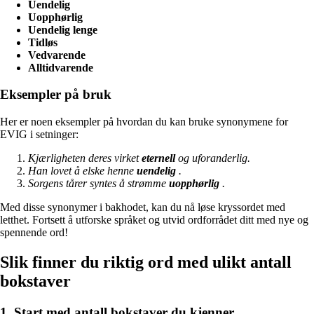
Uendelig
Uopphørlig
Uendelig lenge
Tidløs
Vedvarende
Alltidvarende
Eksempler på bruk
Her er noen eksempler på hvordan du kan bruke synonymene for
EVIG i setninger:
Kjærligheten deres virket
eternell
og uforanderlig.
Han lovet å elske henne
uendelig
.
Sorgens tårer syntes å strømme
uopphørlig
.
Med disse synonymer i bakhodet, kan du nå løse kryssordet med
letthet. Fortsett å utforske språket og utvid ordforrådet ditt med nye og
spennende ord!
Slik finner du riktig ord med ulikt antall
bokstaver
1. Start med antall bokstaver du kjenner