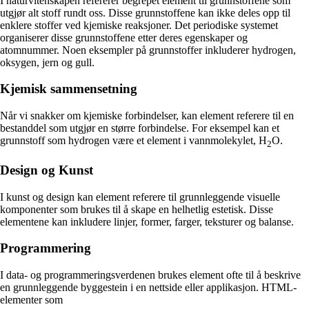
I naturvitenskapen refererer begrepet element til grunnstoffene som
utgjør alt stoff rundt oss. Disse grunnstoffene kan ikke deles opp til
enklere stoffer ved kjemiske reaksjoner. Det periodiske systemet
organiserer disse grunnstoffene etter deres egenskaper og
atomnummer. Noen eksempler på grunnstoffer inkluderer hydrogen,
oksygen, jern og gull.
Kjemisk sammensetning
Når vi snakker om kjemiske forbindelser, kan element referere til en
bestanddel som utgjør en større forbindelse. For eksempel kan et
grunnstoff som hydrogen være et element i vannmolekylet, H
O.
2
Design og Kunst
I kunst og design kan element referere til grunnleggende visuelle
komponenter som brukes til å skape en helhetlig estetisk. Disse
elementene kan inkludere linjer, former, farger, teksturer og balanse.
Programmering
I data- og programmeringsverdenen brukes element ofte til å beskrive
en grunnleggende byggestein i en nettside eller applikasjon. HTML-
elementer som