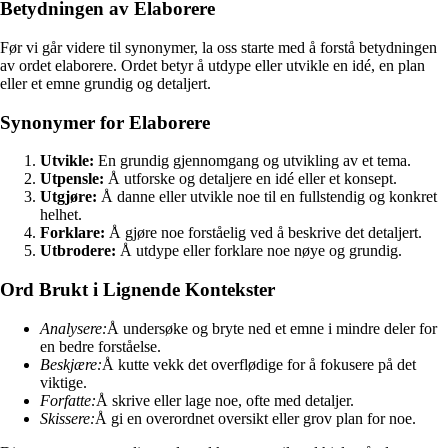
Betydningen av Elaborere
Før vi går videre til synonymer, la oss starte med å forstå betydningen
av ordet elaborere. Ordet betyr å utdype eller utvikle en idé, en plan
eller et emne grundig og detaljert.
Synonymer for Elaborere
Utvikle:
En grundig gjennomgang og utvikling av et tema.
Utpensle:
Å utforske og detaljere en idé eller et konsept.
Utgjøre:
Å danne eller utvikle noe til en fullstendig og konkret
helhet.
Forklare:
Å gjøre noe forståelig ved å beskrive det detaljert.
Utbrodere:
Å utdype eller forklare noe nøye og grundig.
Ord Brukt i Lignende Kontekster
Analysere:
Å undersøke og bryte ned et emne i mindre deler for
en bedre forståelse.
Beskjære:
Å kutte vekk det overflødige for å fokusere på det
viktige.
Forfatte:
Å skrive eller lage noe, ofte med detaljer.
Skissere:
Å gi en overordnet oversikt eller grov plan for noe.