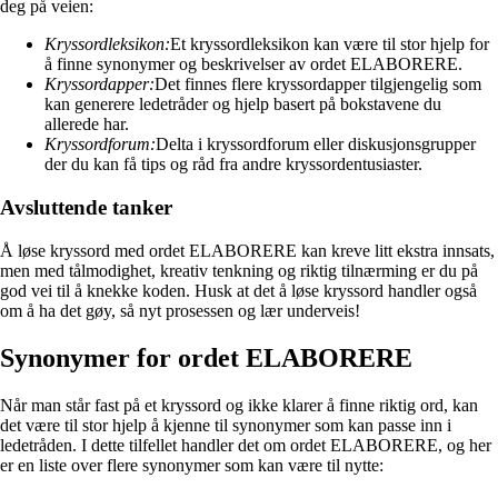
deg på veien:
Kryssordleksikon:
Et kryssordleksikon kan være til stor hjelp for
å finne synonymer og beskrivelser av ordet ELABORERE.
Kryssordapper:
Det finnes flere kryssordapper tilgjengelig som
kan generere ledetråder og hjelp basert på bokstavene du
allerede har.
Kryssordforum:
Delta i kryssordforum eller diskusjonsgrupper
der du kan få tips og råd fra andre kryssordentusiaster.
Avsluttende tanker
Å løse kryssord med ordet ELABORERE kan kreve litt ekstra innsats,
men med tålmodighet, kreativ tenkning og riktig tilnærming er du på
god vei til å knekke koden. Husk at det å løse kryssord handler også
om å ha det gøy, så nyt prosessen og lær underveis!
Synonymer for ordet ELABORERE
Når man står fast på et kryssord og ikke klarer å finne riktig ord, kan
det være til stor hjelp å kjenne til synonymer som kan passe inn i
ledetråden. I dette tilfellet handler det om ordet ELABORERE, og her
er en liste over flere synonymer som kan være til nytte: