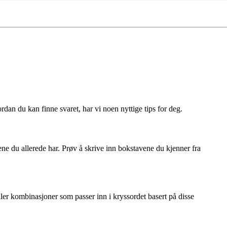
an du kan finne svaret, har vi noen nyttige tips for deg.
ene du allerede har. Prøv å skrive inn bokstavene du kjenner fra
er kombinasjoner som passer inn i kryssordet basert på disse