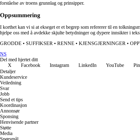
forståelse av troens grunnlag og prinsipper.
Oppsummering
I korthet kan vi si at ekseget er et begrep som refererer til en tolkning
hjelpe oss med å avdekke skjulte betydninger og dypere innsikter i tekst
GRODDE
•
SUFFIKSER
•
RENNE
•
KJENSGJERNINGER
•
OPP
NS
Del med hjertet ditt
X
Facebook
Instagram
LinkedIn
YouTube
Pin
Detaljer
Kundeservice
Veiledning
Svar
Jobb
Send et tips
Koordinasjon
Annonsør
Sponsing
Henvisende partner
Støtte
Media
Spørsmål