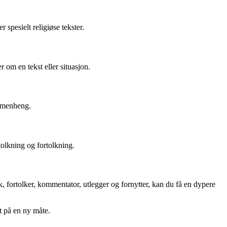
spesielt religiøse tekster.
om en tekst eller situasjon.
ammenheng.
 tolkning og fortolkning.
, fortolker, kommentator, utlegger og fornytter, kan du få en dypere
et på en ny måte.