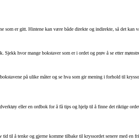
hintene som er gitt. Hintene kan være både direkte og indirekte, så det ka
 Sjekk hvor mange bokstaver som er i ordet og prøv å se etter mønstre
okstavene på ulike måter og se hva som gir mening i forhold til kryssor
verktøy eller en ordbok for å få tips og hjelp til å finne det riktige ord
elv tid til å tenke og gjerne komme tilbake til kryssordet senere med en