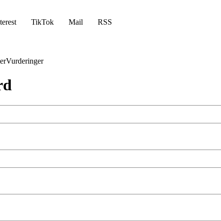
terest
TikTok
Mail
RSS
er
Vurderinger
rd