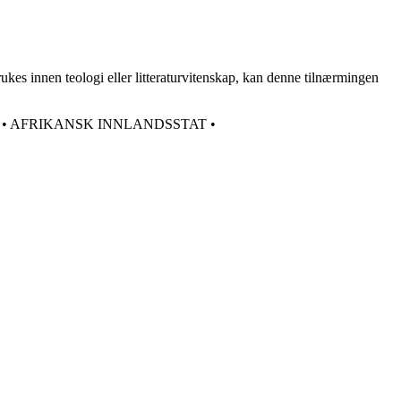
brukes innen teologi eller litteraturvitenskap, kan denne tilnærmingen
•
AFRIKANSK INNLANDSSTAT
•