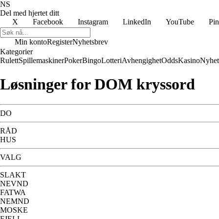
NS
Del med hjertet ditt
X
Facebook
Instagram
LinkedIn
YouTube
Pin
Min konto
Register
Nyhetsbrev
Kategorier
Rulett
Spillemaskiner
Poker
Bingo
Lotteri
Avhengighet
Odds
Kasino
Nyhet
Løsninger for DOM kryssord
DO
RÅD
HUS
VALG
SLAKT
NEVND
FATWA
NEMND
MOSKE
FJELL