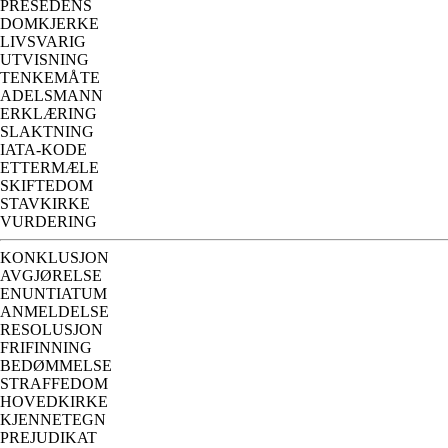
PRESEDENS
DOMKJERKE
LIVSVARIG
UTVISNING
TENKEMÅTE
ADELSMANN
ERKLÆRING
SLAKTNING
IATA-KODE
ETTERMÆLE
SKIFTEDOM
STAVKIRKE
VURDERING
KONKLUSJON
AVGJØRELSE
ENUNTIATUM
ANMELDELSE
RESOLUSJON
FRIFINNING
BEDØMMELSE
STRAFFEDOM
HOVEDKIRKE
KJENNETEGN
PREJUDIKAT