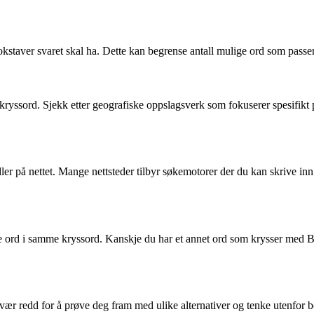
aver svaret skal ha. Dette kan begrense antall mulige ord som passer inn
ryssord. Sjekk etter geografiske oppslagsverk som fokuserer spesifikt p
er på nettet. Mange nettsteder tilbyr søkemotorer der du kan skrive inn de
e ord i samme kryssord. Kanskje du har et annet ord som krysser med BY
ær redd for å prøve deg fram med ulike alternativer og tenke utenfor bok