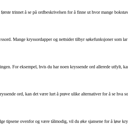
ørste trinnet å se på ordbeskrivelsen for å finne ut hvor mange bokstave
kryssord. Mange kryssordapper og nettsider tilbyr søkefunksjoner som lar 
ingen. For eksempel, hvis du har noen kryssende ord allerede utfylt, kan
yssende ord, kan det være lurt å prøve ulike alternativer for å se hva s
lge tipsene ovenfor og være tålmodig, vil du øke sjansene for å løse k