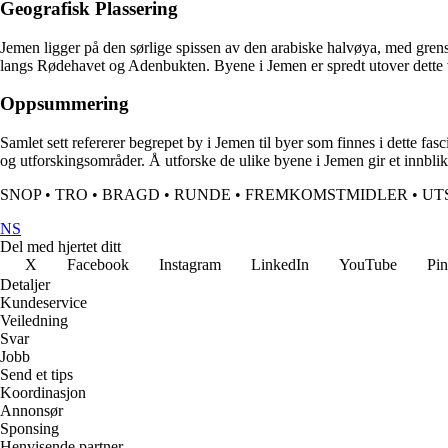
Geografisk Plassering
Jemen ligger på den sørlige spissen av den arabiske halvøya, med grense
langs Rødehavet og Adenbukten. Byene i Jemen er spredt utover dette v
Oppsummering
Samlet sett refererer begrepet by i Jemen til byer som finnes i dette fa
og utforskingsområder. Å utforske de ulike byene i Jemen gir et innblik
SNOP
•
TRO
•
BRAGD
•
RUNDE
•
FREMKOMSTMIDLER
•
UT
NS
Del med hjertet ditt
X
Facebook
Instagram
LinkedIn
YouTube
Pin
Detaljer
Kundeservice
Veiledning
Svar
Jobb
Send et tips
Koordinasjon
Annonsør
Sponsing
Henvisende partner