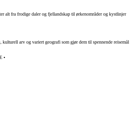
 alt fra frodige daler og fjellandskap til ørkenområder og kystlinjer
e, kulturell arv og variert geografi som gjør dem til spennende reisemål
E
•