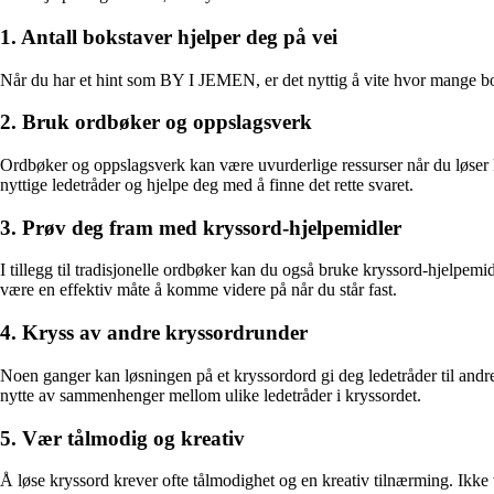
1. Antall bokstaver hjelper deg på vei
Når du har et hint som BY I JEMEN, er det nyttig å vite hvor mange bokst
2. Bruk ordbøker og oppslagsverk
Ordbøker og oppslagsverk kan være uvurderlige ressurser når du løser k
nyttige ledetråder og hjelpe deg med å finne det rette svaret.
3. Prøv deg fram med kryssord-hjelpemidler
I tillegg til tradisjonelle ordbøker kan du også bruke kryssord-hjelpemidl
være en effektiv måte å komme videre på når du står fast.
4. Kryss av andre kryssordrunder
Noen ganger kan løsningen på et kryssordord gi deg ledetråder til andr
nytte av sammenhenger mellom ulike ledetråder i kryssordet.
5. Vær tålmodig og kreativ
Å løse kryssord krever ofte tålmodighet og en kreativ tilnærming. Ikke v