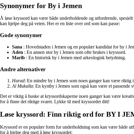
Synonymer for By i Jemen
Å løse kryssord kan være både underholdende og utfordrende, spesielt når 
kan hjelpe deg på veien. Her er en liste over ord som kan passe:
Gode synonymer
Sana
: Hovedstaden i Jemen og en populær kandidat for by i Je
Aden
: En annen stor by i Jemen som ofte brukes i kryssord.
Marib
: En historisk by i Jemen med arkeologisk betydning.
Andre alternativer
Harad
: En mindre by i Jemen som noen ganger kan være riktig i
Al Mukalla
: En kystby i Jemen som også kan være et passende s
Det er viktig å huske at kryssordskaperne noen ganger kan være kreative 
for å finne det riktige svaret. Lykke til med kryssordet ditt!
Løse kryssord: Finn riktig ord for BY I 
Kryssord er en populær form for underholdning som kan være både utfor
for å hjelpe deg med å løse kryssordet: