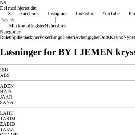
NS
Del med hjertet ditt
X
Facebook
Instagram
LinkedIn
YouTube
Pin
Min konto
Register
Nyhetsbrev
Kategorier
Rulett
Spillemaskiner
Poker
Bingo
Lotteri
Avhengighet
Odds
Kasino
Nyhet
Løsninger for BY I JEMEN krys
IBB
ABS
ADEN
HAIS
JAAR
SANA
LAHIJ
TARIM
ZABID
TAIZZ
CHAMR