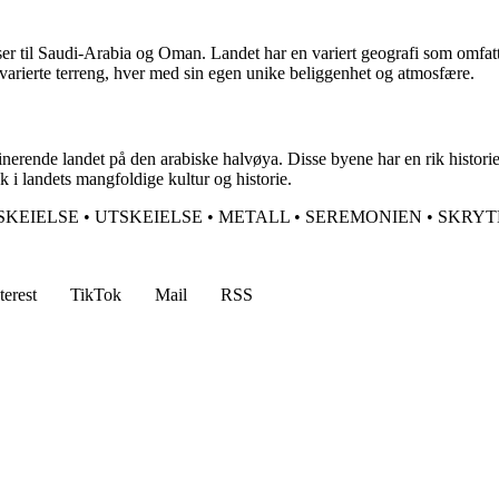
r til Saudi-Arabia og Oman. Landet har en variert geografi som omfatter
arierte terreng, hver med sin egen unike beliggenhet og atmosfære.
scinerende landet på den arabiske halvøya. Disse byene har en rik histori
k i landets mangfoldige kultur og historie.
SKEIELSE
•
UTSKEIELSE
•
METALL
•
SEREMONIEN
•
SKRYT
terest
TikTok
Mail
RSS