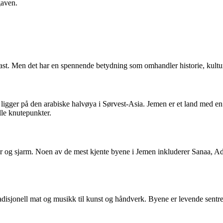
gaven.
ast. Men det har en spennende betydning som omhandler historie, kultur 
 ligger på den arabiske halvøya i Sørvest-Asia. Jemen er et land med en r
lle knutepunkter.
r og sjarm. Noen av de mest kjente byene i Jemen inkluderer Sanaa, Aden
tradisjonell mat og musikk til kunst og håndverk. Byene er levende sentre 