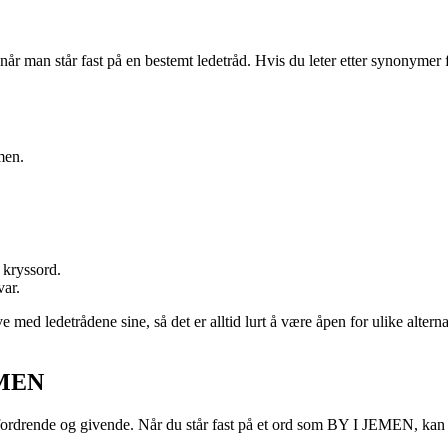
man står fast på en bestemt ledetråd. Hvis du leter etter synonymer for b
men.
 kryssord.
var.
med ledetrådene sine, så det er alltid lurt å være åpen for ulike altern
JEMEN
drende og givende. Når du står fast på et ord som BY I JEMEN, kan det 