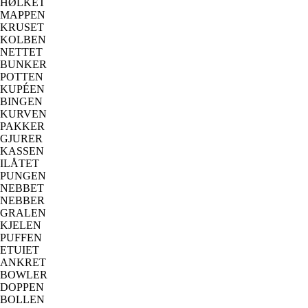
HØLKET
MAPPEN
KRUSET
KOLBEN
NETTET
BUNKER
POTTEN
KUPÉEN
BINGEN
KURVEN
PAKKER
GJURER
KASSEN
ILÅTET
PUNGEN
NEBBET
NEBBER
GRALEN
KJELEN
PUFFEN
ETUIET
ANKRET
BOWLER
DOPPEN
BOLLEN