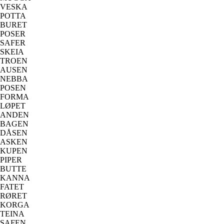
VESKA
POTTA
BURET
POSER
SAFER
SKEIA
TROEN
AUSEN
NEBBA
POSEN
FORMA
LØPET
ANDEN
BAGEN
DÅSEN
ASKEN
KUPEN
PIPER
BUTTE
KANNA
FATET
RØRET
KORGA
TEINA
SAFEN