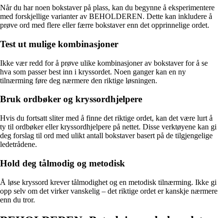
Når du har noen bokstaver på plass, kan du begynne å eksperimentere
med forskjellige varianter av BEHOLDEREN. Dette kan inkludere å
prøve ord med flere eller færre bokstaver enn det opprinnelige ordet.
Test ut mulige kombinasjoner
Ikke vær redd for å prøve ulike kombinasjoner av bokstaver for å se
hva som passer best inn i kryssordet. Noen ganger kan en ny
tilnærming føre deg nærmere den riktige løsningen.
Bruk ordbøker og kryssordhjelpere
Hvis du fortsatt sliter med å finne det riktige ordet, kan det være lurt å
ty til ordbøker eller kryssordhjelpere på nettet. Disse verktøyene kan gi
deg forslag til ord med ulikt antall bokstaver basert på de tilgjengelige
ledetrådene.
Hold deg tålmodig og metodisk
Å løse kryssord krever tålmodighet og en metodisk tilnærming. Ikke gi
opp selv om det virker vanskelig – det riktige ordet er kanskje nærmere
enn du tror.