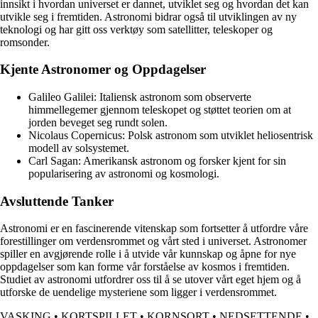
innsikt i hvordan universet er dannet, utviklet seg og hvordan det kan
utvikle seg i fremtiden. Astronomi bidrar også til utviklingen av ny
teknologi og har gitt oss verktøy som satellitter, teleskoper og
romsonder.
Kjente Astronomer og Oppdagelser
Galileo Galilei: Italiensk astronom som observerte
himmellegemer gjennom teleskopet og støttet teorien om at
jorden beveget seg rundt solen.
Nicolaus Copernicus: Polsk astronom som utviklet heliosentrisk
modell av solsystemet.
Carl Sagan: Amerikansk astronom og forsker kjent for sin
popularisering av astronomi og kosmologi.
Avsluttende Tanker
Astronomi er en fascinerende vitenskap som fortsetter å utfordre våre
forestillinger om verdensrommet og vårt sted i universet. Astronomer
spiller en avgjørende rolle i å utvide vår kunnskap og åpne for nye
oppdagelser som kan forme vår forståelse av kosmos i fremtiden.
Studiet av astronomi utfordrer oss til å se utover vårt eget hjem og å
utforske de uendelige mysteriene som ligger i verdensrommet.
VASKING
•
KORTSPILLET
•
KORNSORT
•
NEDSETTENDE
•