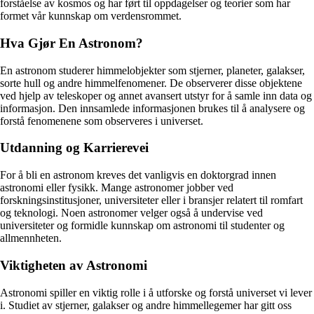
forståelse av kosmos og har ført til oppdagelser og teorier som har
formet vår kunnskap om verdensrommet.
Hva Gjør En Astronom?
En astronom studerer himmelobjekter som stjerner, planeter, galakser,
sorte hull og andre himmelfenomener. De observerer disse objektene
ved hjelp av teleskoper og annet avansert utstyr for å samle inn data og
informasjon. Den innsamlede informasjonen brukes til å analysere og
forstå fenomenene som observeres i universet.
Utdanning og Karrierevei
For å bli en astronom kreves det vanligvis en doktorgrad innen
astronomi eller fysikk. Mange astronomer jobber ved
forskningsinstitusjoner, universiteter eller i bransjer relatert til romfart
og teknologi. Noen astronomer velger også å undervise ved
universiteter og formidle kunnskap om astronomi til studenter og
allmennheten.
Viktigheten av Astronomi
Astronomi spiller en viktig rolle i å utforske og forstå universet vi lever
i. Studiet av stjerner, galakser og andre himmellegemer har gitt oss