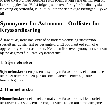
Å løse kryssord med ordet ASTRONOMER kan være en morsom og
lærerik opplevelse. Ved å følge tipsene ovenfor og bruke din logiske
tenkning og ordforråd, vil du til slutt finne den riktige løsningen. Lykke
til!
Synonymer for Astronom – Ordlister for
Kryssordløsning
Å løse et kryssord kan være både underholdende og utfordrende,
spesielt når du står fast på bestemte ord. Et populært ord som ofte
opptrer i kryssord er astronom. Her er en liste over synonymer som kan
hjelpe deg med å fullføre kryssordet ditt:
1. Stjerneforsker
Stjerneforsker
er en passende synonym for astronom, ettersom dette
begrepet refererer til en person som studerer stjerner og andre
himmellegemer.
2. Himmelforsker
Himmelforsker
er et annet alternativativ for astronom. Dette ordet
beskriver noen som dedikerer seg til vitenskapen om himmellegemene.