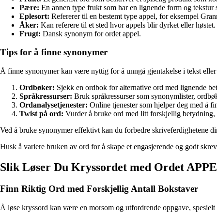
Pære:
En annen type frukt som har en lignende form og tekstur 
Eplesort:
Refererer til en bestemt type appel, for eksempel Gran
Åker:
Kan referere til et sted hvor appels blir dyrket eller høstet.
Frugt:
Dansk synonym for ordet appel.
Tips for å finne synonymer
Å finne synonymer kan være nyttig for å unngå gjentakelse i tekst eller 
Ordbøker:
Sjekk en ordbok for alternative ord med lignende be
Språkressurser:
Bruk språkressurser som synonymlister, ordbøk
Ordanalysetjenester:
Online tjenester som hjelper deg med å fin
Twist på ord:
Vurder å bruke ord med litt forskjellig betydning
Ved å bruke synonymer effektivt kan du forbedre skriveferdighetene dine
Husk å variere bruken av ord for å skape et engasjerende og godt skrev
Slik Løser Du Kryssordet med Ordet APP
Finn Riktig Ord med Forskjellig Antall Bokstaver
Å løse kryssord kan være en morsom og utfordrende oppgave, spesielt nå