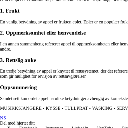
1. Frukt
En vanlig betydning av appel er frukten eplet. Epler er en populær frukt
2. Oppmerksomhet eller henvendelse
I en annen sammenheng refererer appel til oppmerksomheten eller henv
andre.
3. Rettslig anke
En tredje betydning av appel er knyttet til rettssystemet, der det referere
som gir mulighet for revisjon av rettsavgjørelser.
Oppsummering
Samlet sett kan ordet appel ha ulike betydninger avhengig av konteksten d
MUSIKKSJANGERE
•
KYSSE
•
TULLPRAT
•
VASKING
•
SER
NS
Del med hjertet ditt