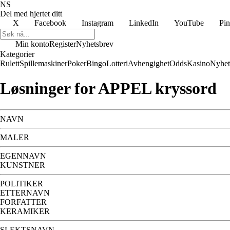
NS
Del med hjertet ditt
X
Facebook
Instagram
LinkedIn
YouTube
Pin
Min konto
Register
Nyhetsbrev
Kategorier
Rulett
Spillemaskiner
Poker
Bingo
Lotteri
Avhengighet
Odds
Kasino
Nyhet
Løsninger for APPEL kryssord
NAVN
MALER
EGENNAVN
KUNSTNER
POLITIKER
ETTERNAVN
FORFATTER
KERAMIKER
SLEKTSNAVN