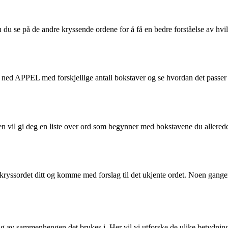
 du se på de andre kryssende ordene for å få en bedre forståelse av hvi
e ned APPEL med forskjellige antall bokstaver og se hvordan det passer
en vil gi deg en liste over ord som begynner med bokstavene du allerede 
kryssordet ditt og komme med forslag til det ukjente ordet. Noen gange
ig av sammenhengen det brukes i. Her vil vi utforske de ulike betydning