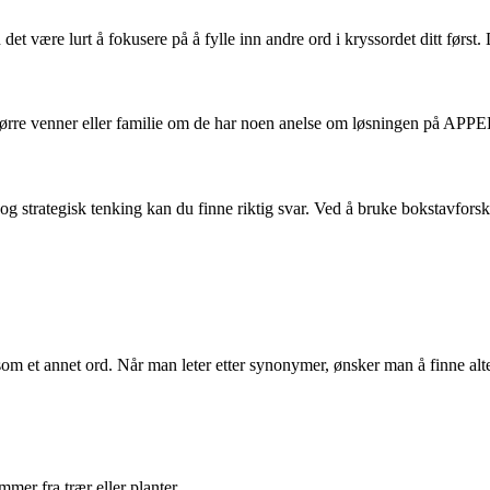
et være lurt å fokusere på å fylle inn andre ord i kryssordet ditt først
ørre venner eller familie om de har noen anelse om løsningen på APPEL 
trategisk tenking kan du finne riktig svar. Ved å bruke bokstavforskri
et annet ord. Når man leter etter synonymer, ønsker man å finne altern
mer fra trær eller planter.