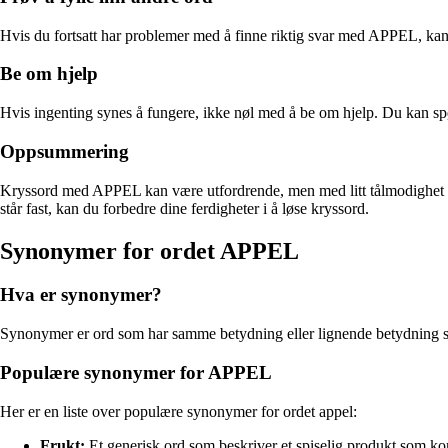
Hvis du fortsatt har problemer med å finne riktig svar med APPEL, kan d
Be om hjelp
Hvis ingenting synes å fungere, ikke nøl med å be om hjelp. Du kan sp
Oppsummering
Kryssord med APPEL kan være utfordrende, men med litt tålmodighet og s
står fast, kan du forbedre dine ferdigheter i å løse kryssord.
Synonymer for ordet APPEL
Hva er synonymer?
Synonymer er ord som har samme betydning eller lignende betydning som 
Populære synonymer for APPEL
Her er en liste over populære synonymer for ordet appel:
Frukt:
Et generisk ord som beskriver et spiselig produkt som kom