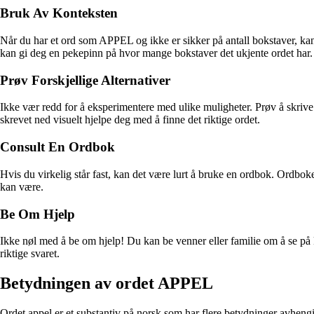
Bruk Av Konteksten
Når du har et ord som APPEL og ikke er sikker på antall bokstaver, kan
kan gi deg en pekepinn på hvor mange bokstaver det ukjente ordet har.
Prøv Forskjellige Alternativer
Ikke vær redd for å eksperimentere med ulike muligheter. Prøv å skriv
skrevet ned visuelt hjelpe deg med å finne det riktige ordet.
Consult En Ordbok
Hvis du virkelig står fast, kan det være lurt å bruke en ordbok. Ordbok
kan være.
Be Om Hjelp
Ikke nøl med å be om hjelp! Du kan be venner eller familie om å se på 
riktige svaret.
Betydningen av ordet APPEL
Ordet appel er et substantiv på norsk som har flere betydninger avheng