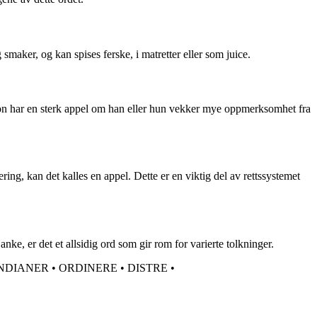
smaker, og kan spises ferske, i matretter eller som juice.
son har en sterk appel om han eller hun vekker mye oppmerksomhet fra
dering, kan det kalles en appel. Dette er en viktig del av rettssystemet
nke, er det et allsidig ord som gir rom for varierte tolkninger.
NDIANER
•
ORDINERE
•
DISTRE
•