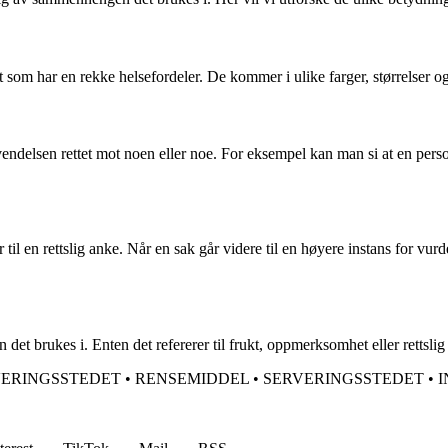
 som har en rekke helsefordeler. De kommer i ulike farger, størrelser og 
endelsen rettet mot noen eller noe. For eksempel kan man si at en per
r til en rettslig anke. Når en sak går videre til en høyere instans for vur
et brukes i. Enten det refererer til frukt, oppmerksomhet eller rettslig a
VERINGSSTEDET
•
RENSEMIDDEL
•
SERVERINGSSTEDET
•
I