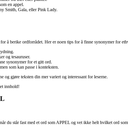
som en appel.
ny Smith, Gala, eller Pink Lady.
for å berike ordforrådet. Her er noen tips for å finne synonymer for eth
tydning.
er og tesauruser.
ne synonymer for et gitt ord.
, men som kan passe i konteksten.
 og gjøre teksten din mer variert og interessant for leserne.
et innhold!
EL
r du står fast med et ord som APPEL og vet ikke helt hvilket ord som p