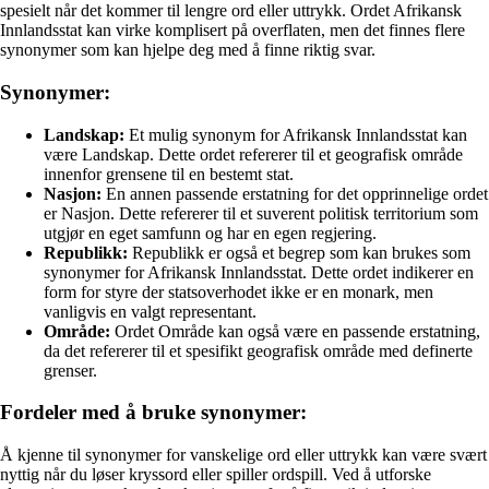
spesielt når det kommer til lengre ord eller uttrykk. Ordet Afrikansk
Innlandsstat kan virke komplisert på overflaten, men det finnes flere
synonymer som kan hjelpe deg med å finne riktig svar.
Synonymer:
Landskap:
Et mulig synonym for Afrikansk Innlandsstat kan
være Landskap. Dette ordet refererer til et geografisk område
innenfor grensene til en bestemt stat.
Nasjon:
En annen passende erstatning for det opprinnelige ordet
er Nasjon. Dette refererer til et suverent politisk territorium som
utgjør en eget samfunn og har en egen regjering.
Republikk:
Republikk er også et begrep som kan brukes som
synonymer for Afrikansk Innlandsstat. Dette ordet indikerer en
form for styre der statsoverhodet ikke er en monark, men
vanligvis en valgt representant.
Område:
Ordet Område kan også være en passende erstatning,
da det refererer til et spesifikt geografisk område med definerte
grenser.
Fordeler med å bruke synonymer:
Å kjenne til synonymer for vanskelige ord eller uttrykk kan være svært
nyttig når du løser kryssord eller spiller ordspill. Ved å utforske