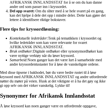
AFRIKANSK INNLANDSSTAT for å se om du kan danne
andre ord som passer inn i kryssordet.
Del opp svaret:
Om du sliter med å se hele svaret på en gang,
kan det hjelpe å dele det opp i mindre deler. Dette kan gjøre det
lettere å identifisere riktige bokstaver.
Flere tips for kryssordløsning:
Kontekstuelle ledetråder:
Tenk på tematikken i kryssordet og
hvilke ledetråder som kan være relevante for svaret
AFRIKANSK INNLANDSSTAT.
Bruk ordbøker:
Digitale ordbøker eller synonymordbøker kan
være nyttige verktøy når du løser kryssord.
Samarbeid:
Noen ganger kan det være lurt å samarbeide med
andre kryssordentusiaster for å løse de vanskeligste ordene.
Med disse tipsene i bakhodet, bør du være bedre rustet til å løse
kryssord med AFRIKANSK INNLANDSSTAT og andre utfordrende
nøtter du møter på veien. Husk at det viktigste er å ha det gøy og ikke
gi opp selv om det virker vanskelig. Lykke til!
Synonymer for Afrikansk Innlandsstat
Å løse kryssord kan noen ganger være en utfordrende oppgave,