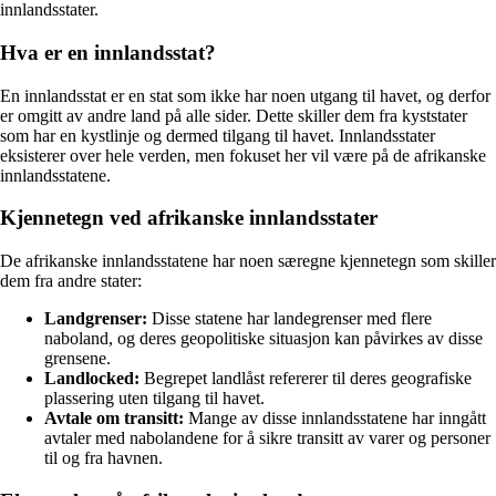
innlandsstater.
Hva er en innlandsstat?
En innlandsstat er en stat som ikke har noen utgang til havet, og derfor
er omgitt av andre land på alle sider. Dette skiller dem fra kyststater
som har en kystlinje og dermed tilgang til havet. Innlandsstater
eksisterer over hele verden, men fokuset her vil være på de afrikanske
innlandsstatene.
Kjennetegn ved afrikanske innlandsstater
De afrikanske innlandsstatene har noen særegne kjennetegn som skiller
dem fra andre stater:
Landgrenser:
Disse statene har landegrenser med flere
naboland, og deres geopolitiske situasjon kan påvirkes av disse
grensene.
Landlocked:
Begrepet landlåst refererer til deres geografiske
plassering uten tilgang til havet.
Avtale om transitt:
Mange av disse innlandsstatene har inngått
avtaler med nabolandene for å sikre transitt av varer og personer
til og fra havnen.