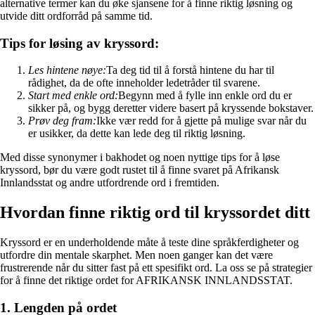
alternative termer kan du øke sjansene for å finne riktig løsning og
utvide ditt ordforråd på samme tid.
Tips for løsing av kryssord:
Les hintene nøye:
Ta deg tid til å forstå hintene du har til
rådighet, da de ofte inneholder ledetråder til svarene.
Start med enkle ord:
Begynn med å fylle inn enkle ord du er
sikker på, og bygg deretter videre basert på kryssende bokstaver.
Prøv deg fram:
Ikke vær redd for å gjette på mulige svar når du
er usikker, da dette kan lede deg til riktig løsning.
Med disse synonymer i bakhodet og noen nyttige tips for å løse
kryssord, bør du være godt rustet til å finne svaret på Afrikansk
Innlandsstat og andre utfordrende ord i fremtiden.
Hvordan finne riktig ord til kryssordet ditt
Kryssord er en underholdende måte å teste dine språkferdigheter og
utfordre din mentale skarphet. Men noen ganger kan det være
frustrerende når du sitter fast på ett spesifikt ord. La oss se på strategier
for å finne det riktige ordet for AFRIKANSK INNLANDSSTAT.
1. Lengden på ordet