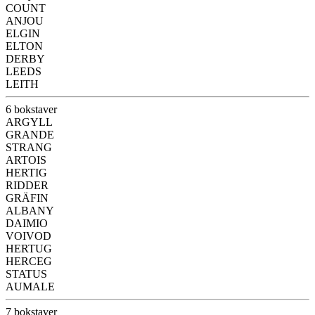
COUNT
ANJOU
ELGIN
ELTON
DERBY
LEEDS
LEITH
6 bokstaver
ARGYLL
GRANDE
STRANG
ARTOIS
HERTIG
RIDDER
GRÄFIN
ALBANY
DAIMIO
VOIVOD
HERTUG
HERCEG
STATUS
AUMALE
7 bokstaver