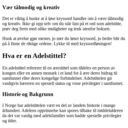
Vær tålmodig og kreativ
Det er viktig å huske at å løse kryssord handler om å være tålmodig
og kreativ. Ikke gi opp selv om du står fast på et ord som adelstitte,
prøv deg frem med ulike muligheter og tenk utenfor boksen.
Husk at øvelse gjør mester, jo mer du løser kryssord, jo bedre blir du
på å finne de riktige ordene. Lykke til med kryssordløsingen!
Hva er en Adelstittel?
En adelstittel refererer til en ærestittel som tildeles en person av
kongen eller en annen monark i et land for å ære deres bidrag til
samfunnet eller deres kongelige forbindelser. Adelstittelen gir
vanligvis bæreren en spesiell status og visse privilegier i samfunnet.
Historie og Bakgrunn
I Norge har adelstittelen vært en del av landets historie i mange
århundrer. Adelens opprinnelse kan spores tilbake til middelalderen
da det var vanlig med adelsfamilier som hadde spesielle privilegier
og titler.