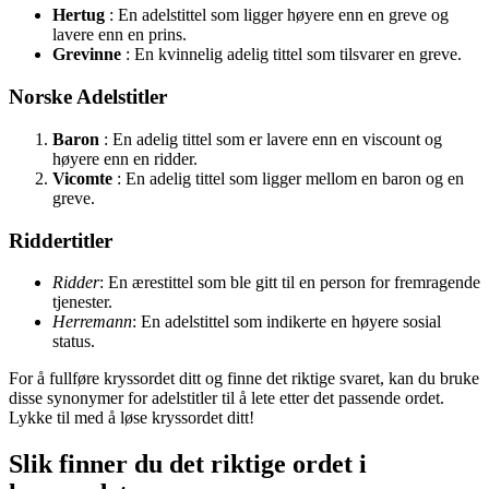
Hertug
: En adelstittel som ligger høyere enn en greve og
lavere enn en prins.
Grevinne
: En kvinnelig adelig tittel som tilsvarer en greve.
Norske Adelstitler
Baron
: En adelig tittel som er lavere enn en viscount og
høyere enn en ridder.
Vicomte
: En adelig tittel som ligger mellom en baron og en
greve.
Riddertitler
Ridder
: En ærestittel som ble gitt til en person for fremragende
tjenester.
Herremann
: En adelstittel som indikerte en høyere sosial
status.
For å fullføre kryssordet ditt og finne det riktige svaret, kan du bruke
disse synonymer for adelstitler til å lete etter det passende ordet.
Lykke til med å løse kryssordet ditt!
Slik finner du det riktige ordet i