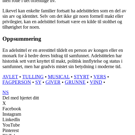
liten rolle i det offentlige liv.
Likevel kan enkelte familier fortsatt ha adelstittelen som en del av
sin arv og identitet. Selv om det ikke gir noen formell makt eller
privilegier, kan en adelstittel fortsatt være en kilde til stolthet og
tilhørighet for noen.
Oppsummering
En adelstittel er en ærestittel tildelt en person av kongen eller en
monark for å hedre deres bidrag til samfunnet. Adelstittelen har
historisk sett vært knyttet til makt, politisk innflytelse og status i
samfunnet, men har gradvis mistet sin betydning i moderne tid.
AVLET
•
TULLING
•
MUSICAL
•
STYRT
•
VERS
•
FAGPERSON
•
SY
•
GIVER
•
GRUNNE
•
VIND
•
NS
Del med hjertet ditt
X
Facebook
Instagram
LinkedIn
YouTube
Pinterest