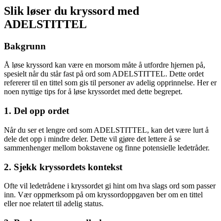
Slik løser du kryssord med
ADELSTITTEL
Bakgrunn
Å løse kryssord kan være en morsom måte å utfordre hjernen på,
spesielt når du står fast på ord som ADELSTITTEL. Dette ordet
refererer til en tittel som gis til personer av adelig opprinnelse. Her er
noen nyttige tips for å løse kryssordet med dette begrepet.
1. Del opp ordet
Når du ser et lengre ord som ADELSTITTEL, kan det være lurt å
dele det opp i mindre deler. Dette vil gjøre det lettere å se
sammenhenger mellom bokstavene og finne potensielle ledetråder.
2. Sjekk kryssordets kontekst
Ofte vil ledetrådene i kryssordet gi hint om hva slags ord som passer
inn. Vær oppmerksom på om kryssordoppgaven ber om en tittel
eller noe relatert til adelig status.