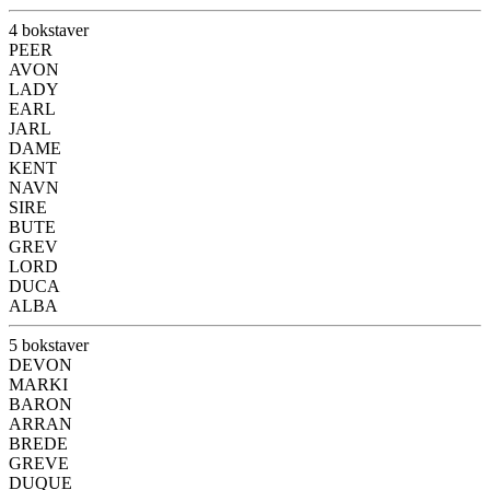
4 bokstaver
PEER
AVON
LADY
EARL
JARL
DAME
KENT
NAVN
SIRE
BUTE
GREV
LORD
DUCA
ALBA
5 bokstaver
DEVON
MARKI
BARON
ARRAN
BREDE
GREVE
DUQUE